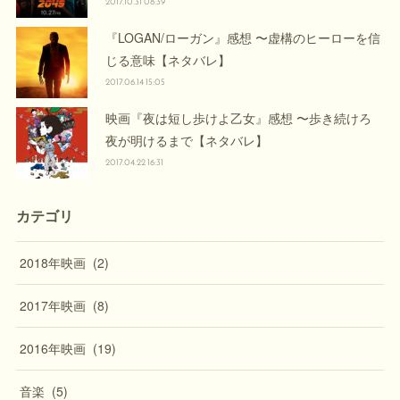
2017.10.31 08:39
『LOGAN/ローガン』感想 〜虚構のヒーローを信
じる意味【ネタバレ】
2017.06.14 15:05
映画『夜は短し歩けよ乙女』感想 〜歩き続けろ
夜が明けるまで【ネタバレ】
2017.04.22 16:31
カテゴリ
2018年映画
(
2
)
2017年映画
(
8
)
2016年映画
(
19
)
音楽
(
5
)