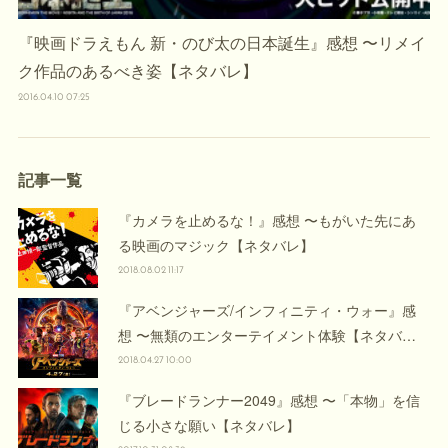
『映画ドラえもん 新・のび太の日本誕生』感想 〜リメイ
ク作品のあるべき姿【ネタバレ】
2016.04.10 07:25
記事一覧
『カメラを止めるな！』感想 〜もがいた先にあ
る映画のマジック【ネタバレ】
2018.08.02 11:17
『アベンジャーズ/インフィニティ・ウォー』感
想 〜無類のエンターテイメント体験【ネタバ…
2018.04.27 10:00
『ブレードランナー2049』感想 〜「本物」を信
じる小さな願い【ネタバレ】