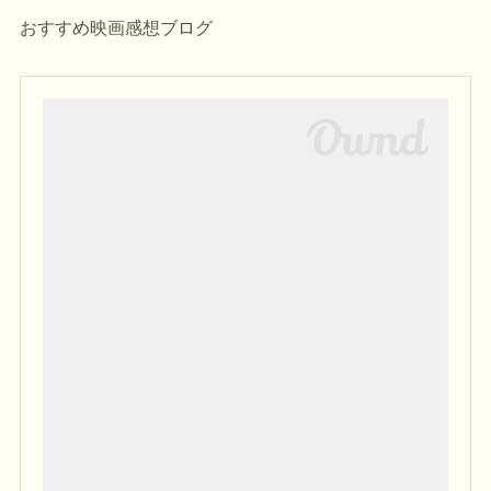
おすすめ映画感想ブログ
(
2
)
(
3
)
(
2
)
(
6
)
(
4
)
(
1
)
(
2
)