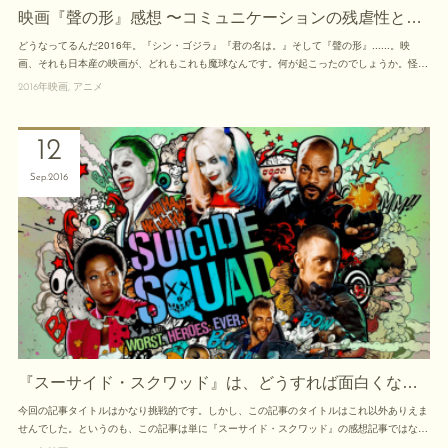
映画『聲の形』感想 〜コミュニケーションの残虐性と…
どうなってるんだ2016年。『シン・ゴジラ』『君の名は。』そして『聲の形』......。映
画、それも日本産の映画が、どれもこれも魔球なんです。何が起こったのでしょうか。怪…
2016年映画
アニメ
12
Sep
2016
『スーサイド・スクワッド』は、どうすれば面白くな…
今回の記事タイトルはかなり挑戦的です。しかし、この記事のタイトルはこれ以外ありえま
せんでした。というのも、この記事は単に『スーサイド・スクワッド』の感想記事ではな…