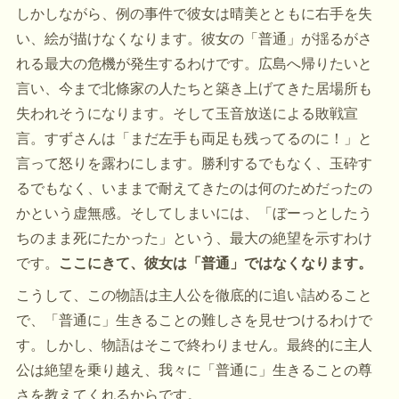
しかしながら、例の事件で彼女は晴美とともに右手を失
い、絵が描けなくなります。彼女の「普通」が揺るがさ
れる最大の危機が発生するわけです。広島へ帰りたいと
言い、今まで北條家の人たちと築き上げてきた居場所も
失われそうになります。そして玉音放送による敗戦宣
言。すずさんは「まだ左手も両足も残ってるのに！」と
言って怒りを露わにします。勝利するでもなく、玉砕す
るでもなく、いままで耐えてきたのは何のためだったの
かという虚無感。そしてしまいには、「ぼーっとしたう
ちのまま死にたかった」という、最大の絶望を示すわけ
です。
ここにきて、彼女は「普通」ではなくなります。
こうして、この物語は主人公を徹底的に追い詰めること
で、「普通に」生きることの難しさを見せつけるわけで
す。しかし、物語はそこで終わりません。最終的に主人
公は絶望を乗り越え、我々に「普通に」生きることの尊
さを教えてくれるからです。