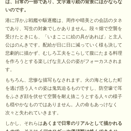
は、日常の一部であり、文字通り絵の背景にほかならな
いのです。
港に浮かぶ戦艦や駆逐艦は、周作や晴美との会話のタネ
であり、写生の対象でしかありません。段々畑で空襲を
受けたときにも、「いまここに絵の具があれば」と主人
公はのんきです。配給が日に日に減っていく様も決して
悲劇的に描かず、むしろ工夫をこらして腹にたまる料理
を作ろうとする楽しげな主人公の姿がフォーカスされま
す。
もちろん、悲惨な描写もなされます。火の海と化した町
を逃げ惑う人々の姿は鬼気迫るものですし、防空壕で耳
をふさぎ顔を伏せて空襲を耐え抜こうとする人々の様子
も穏やかなものではありません。人の命もあっけなく
次々と失われていきます。
しかし、それらは
あくまで日常のリアルとして描かれる