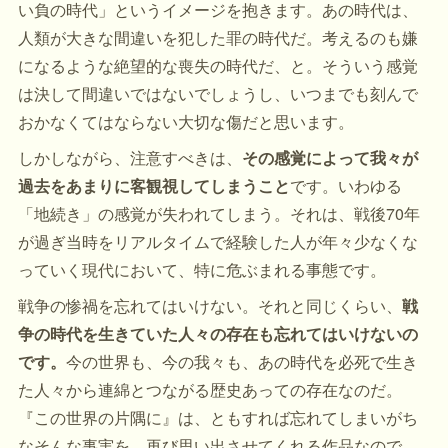
い負の時代」というイメージを抱きます。あの時代は、
人類が大きな間違いを犯した罪の時代だ。考えるのも嫌
になるような絶望的な喪失の時代だ、と。そういう感覚
は決して間違いではないでしょうし、いつまでも刻んで
おかなくてはならない大切な傷だと思います。
しかしながら、注意すべきは、
その感覚によって我々が
過去をあまりに客観視してしまうこと
です。いわゆる
「地続き」の感覚が失われてしまう。それは、戦後70年
が過ぎ当時をリアルタイムで経験した人が年々少なくな
っていく現代において、特に危ぶまれる事態です。
戦争の惨禍を忘れてはいけない。それと同じくらい、
戦
争の時代を生きていた人々の存在も忘れてはいけないの
です。
今の世界も、今の我々も、あの時代を必死で生き
た人々から連綿とつながる歴史あっての存在なのだ。
『この世界の片隅に』は、ともすれば忘れてしまいがち
なそんな事実を、再び思い出させてくれる作品なので