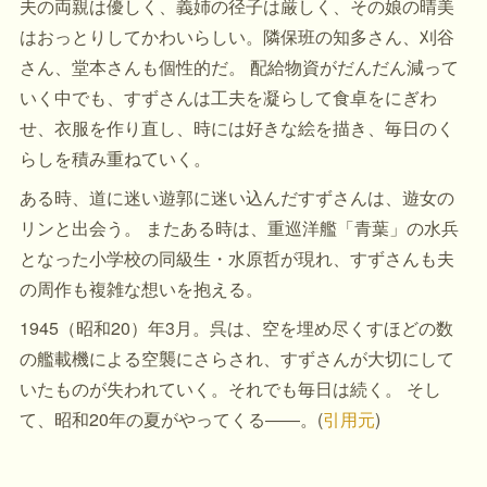
夫の両親は優しく、義姉の径子は厳しく、その娘の晴美
はおっとりしてかわいらしい。隣保班の知多さん、刈谷
さん、堂本さんも個性的だ。 配給物資がだんだん減って
いく中でも、すずさんは工夫を凝らして食卓をにぎわ
せ、衣服を作り直し、時には好きな絵を描き、毎日のく
らしを積み重ねていく。
ある時、道に迷い遊郭に迷い込んだすずさんは、遊女の
リンと出会う。 またある時は、重巡洋艦「青葉」の水兵
となった小学校の同級生・水原哲が現れ、すずさんも夫
の周作も複雑な想いを抱える。
1945（昭和20）年3月。呉は、空を埋め尽くすほどの数
の艦載機による空襲にさらされ、すずさんが大切にして
いたものが失われていく。それでも毎日は続く。 そし
て、昭和20年の夏がやってくる――。(
引用元
)