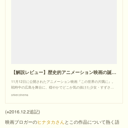
【解説レビュー】歴史的アニメーション映画の誕生！ 『この世界の片隅に』が気になっているあなたに | oriver.cinema
11月12日に公開されたアニメーション映画『この世界の片隅に』。
戦時中の広島を舞台に、穏やかでどこか気の抜けた少女・すずさ…
oriver.cinema
(※2016.12.2追記)
映画ブロガーの
ヒナタカさん
とこの作品について熱く語