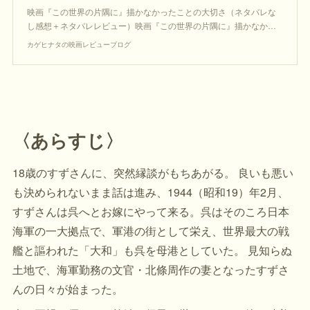
映画『この世界の片隅に』描かなかったことの大切さ（ネタバレな
し感想＋ネタバレレビュー）映画『この世界の片隅に』描かなか…
カゲヒナタの映画レビューブログ
〈あらすじ〉
18歳のすずさんに、突然縁談がもちあがる。 良いも悪い
も決められないまま話は進み、1944（昭和19）年2月、
すずさんは呉へとお嫁にやって来る。呉はそのころ日本
海軍の一大拠点で、軍港の街として栄え、世界最大の戦
艦と謳われた「大和」も呉を母港としていた。 見知らぬ
土地で、海軍勤務の文官・北條周作の妻となったすずさ
んの日々が始まった。