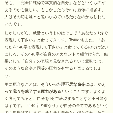
そも、「完全に純粋で本質的な自分」などというものが
あるのかも怪しい。もしかしたらそれは虚像に過ぎず、
人はその幻を延々と追い求めているだけなのかもしれな
いのです。
しかしながら、就活というものはそこで「あなたを1分で
表現して下さい」と命じてきます。Twitterもまた、「あ
なたを140字で表現して下さい」と命じてくるのではない
にしろ、その140字が自身のアカウントと紐付けられ、結
果として「自分」の表現と見なされるという意味では、
そのような命令と同等の圧力を有すると言えるでしょ
う。
更に厄介なことは、
そういった理不尽な命令には、かえ
って我々を魅了する魔力がある
ということです。よくよ
く考えてみると、自分を1分で表現することなど不可能な
はずです。「140字の重なり」が自分の全てであるという
のも馬鹿げています。そもそも自分とは何なのか、そこ