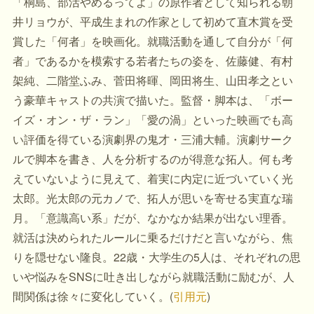
「桐島、部活やめるってよ」の原作者として知られる朝
井リョウが、平成生まれの作家として初めて直木賞を受
賞した「何者」を映画化。就職活動を通して自分が「何
者」であるかを模索する若者たちの姿を、佐藤健、有村
架純、二階堂ふみ、菅田将暉、岡田将生、山田孝之とい
う豪華キャストの共演で描いた。監督・脚本は、「ボー
イズ・オン・ザ・ラン」「愛の渦」といった映画でも高
い評価を得ている演劇界の鬼才・三浦大輔。演劇サーク
ルで脚本を書き、人を分析するのが得意な拓人。何も考
えていないように見えて、着実に内定に近づいていく光
太郎。光太郎の元カノで、拓人が思いを寄せる実直な瑞
月。「意識高い系」だが、なかなか結果が出ない理香。
就活は決められたルールに乗るだけだと言いながら、焦
りを隠せない隆良。22歳・大学生の5人は、それぞれの思
いや悩みをSNSに吐き出しながら就職活動に励むが、人
間関係は徐々に変化していく。(
引用元
)