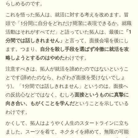
らしめるのです。
これを悟った拓人は、就活に対する考えを改めます。冒
頭で「1分間に自分をどれだけ簡潔に表現できるか。就職
活動はそれがすべてだ」と語っていた拓人は、最後に
「1
分間では話しきれません」
と言って、面接会場を後にし
ます。つまり、
自分を殺し手段を選ばず冷徹に就活を攻
略しようとするのはやめた
わけです。
注意すべきは、拓人が就活を諦めたのではないというこ
とです(諦めたのなら、わざわざ面接を受けないでしょ
う)。「1分間では話しきれません」というのは、面接へ
の反抗心などではなく、むしろ
面接というものに真摯に
向き合い、もがくことを学んだ
ということを示している
わけです。
かくして、拓人はようやく人生のスタートラインに立ち
ました。スーツを着て、ネクタイを締めて、無限の可能