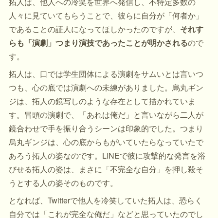
拓人は、他人への冷笑を世界へ発信し、不特定多数の
人々に見ていてもらうことで、彼らに自分が「何者か」
であることの証人になってほしかったのですが、
それす
らも「演劇」つまり演技であったことが明かされる
ので
す。
拓人は、口では学生団体による演劇をサムいとは言いつ
つも、心の底では演劇への未練がありました。烏丸ギン
ジは、拓人の鏡写しのような存在として描かれていま
す。冒頭の演劇で、「あれは俺だ」と言いながら二人が
鏡合わせで手を振り合うシーンは印象的でした。つまり
烏丸ギンジは、心の底からもがいていたらなっていたで
あろう拓人の姿なのです。LINEで彼に攻撃的な発言を浴
びせる拓人の姿は、まさに「不完全な自分」を押し殺そ
うとする人の姿そのものです。
となれば、Twitterで他人を冷笑していた拓人は、恐らく
自分では「これが完全な俺だ」などと思っていたのでし