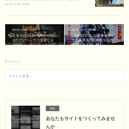
2016.12.04 12:00
2016.10.29 12:00
2016.10.15 08:46
くるりの『Liberty&Gravity』
『GANTZ:O』は映像全振り
はただのヘンテコ音楽じゃ
で創作表現の可能性を広げ
ない！
た！【ネタバレ無】
0
コメント
PR
あなたもサイトをつくってみませ
んか