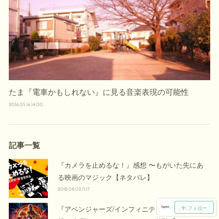
たま『電車かもしれない』に見る音楽表現の可能性
2016.05.16 14:00
記事一覧
『カメラを止めるな！』感想 〜もがいた先にあ
る映画のマジック【ネタバレ】
2018.08.02 11:17
『アベンジャーズ/インフィニティ・ウォー』感
フォロー